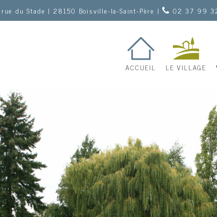
 rue du Stade | 28150 Boisville-la-Saint-Père |
02 37 99 3
ACCUEIL
LE VILLAGE