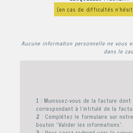
(en cas de difficultés n'hési
Aucune information personnelle ne vous e
dans le cad
1 :
Munissez-vous de la facture dont 
correspondant à l'intitulé de la factu
2
:
Complétez le formulaire sur notre 
bouton "Valider les informations".
3
:
Vous serez redirigé vers le serve