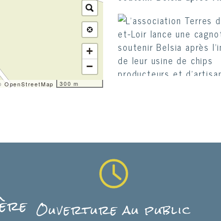
+
producteurs et d'artisa
−
cagnotte en ligne pour 
300 m
 ©
OpenStreetMap
Des palettes de chips d
site de l'incendie de l'
Père
Ouverture au public
chips avec l'entreprise 