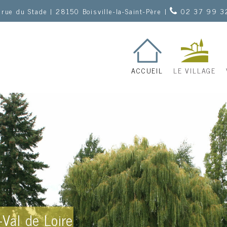
 rue du Stade | 28150 Boisville-la-Saint-Père |
02 37 99 3
ACCUEIL
LE VILLAGE
-Val de Loire