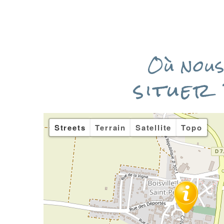
Où nou
situer
Streets
Terrain
Satellite
Topo