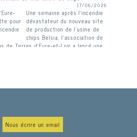
Une semaine après l'incendie
dévastateur du nouveau site
de production de l'usine de
chips Belsia, l'association de
ns de Terres d'Eure-et-Loir a lancé une
soutenir ses propriétaires.
e McFly et Carlito ont été volées sur le
usine Belsia, une enquête a été ouverte
15/06/2026
Après l'incendie survenu
mercredi dernier à l'usine de
chips Belsia, les deux
influenceurs McFly et Carlito,
Nous écrire un email
qui ont lancé leur marque de
eurélienne, s'étaient rendus sur place le