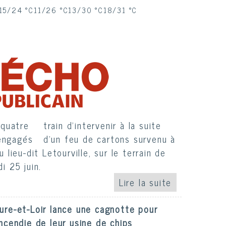
15/24 °C
11/26 °C
13/30 °C
18/31 °C
ia à Boisville-la-Saint-Père : quatre
engagés
25/06/2026
Les sapeurs-pompiers sont en
train d'intervenir à la suite
d'un feu de cartons survenu à
u lieu-dit Letourville, sur le terrain de
i 25 juin.
Eure-et-Loir lance une cagnotte pour
incendie de leur usine de chips
17/06/2026