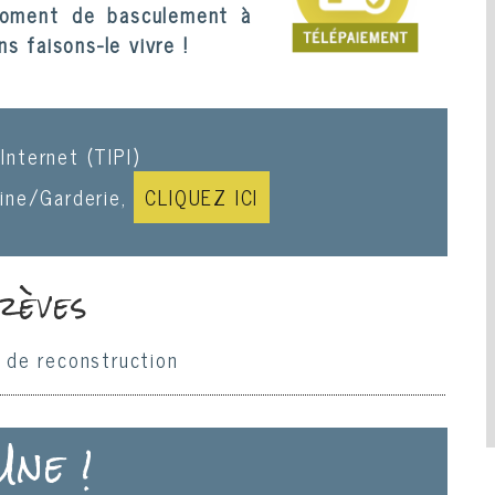
moment de basculement à
s faisons-le vivre !
Internet (TIPI)
tine/Garderie,
CLIQUEZ ICI
rèves
 de reconstruction
Une !