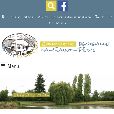
1, rue du Stade | 28150 Boisville-la-Saint-Père |
02 37
99 32 28
Menu
En plein coeur du Centre-Val de Loire
Un terrain multisports