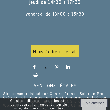
jeudi de 14h30 à 17h30
vendredi de 13h00 à 15h30
Nous écrire un email
MENTIONS LÉGALES
Site commercialisé par Centre France Solution Pro
-
Création et hébergement du site Internet réalisé par
Ce site utilise des cookies afin
Net15
-
Site administrable CMS propulsé par
de mesurer la fréquentation du
WebSee
-
Conditions Générales d'Utilisation
-
Gérer
site, de vous proposer des
les cookies